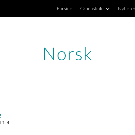
Forside
Grunnskole
Nyhete
ip to main content
Skip to navigat
Norsk
V
l 1-4