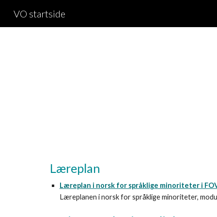
VO startside
Sk
Læreplan
Læreplan i norsk for språklige minoriteter i FO
Læreplanen i norsk for språklige minoriteter, modu