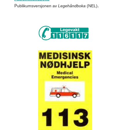
P
ublikumsversjonen av
Legehåndboka
(NEL)
.