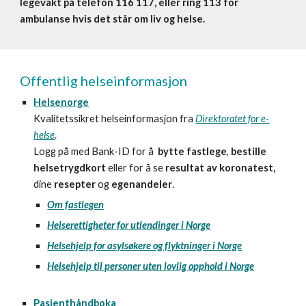
legevakt på telefon 116 117, eller ring 113 for
ambulanse hvis det står om liv og helse.
Offentlig helseinformasjon
Helsenorge
Kvalitetssikret helseinformasjon fra
Direktoratet for e-
helse
.
Logg på med Bank-ID for å
bytte fastlege
,
bestille
helsetrygdkort
eller for å se
resultat av koronatest,
dine
resepter
og
egenandeler
.
Om fastlegen
Helserettigheter for utlendinger i Norge
Helsehjelp for asylsøkere og flyktninger i Norge
Helsehjelp til personer uten lovlig opphold i Norge
Pasienthåndboka